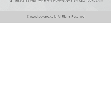
Tel : 1688-2185 Add : 인천광역시 연수구 동춘동 816-7 CEO : David Shim
© www.hbckorea.co.kr. All Rights Reserved